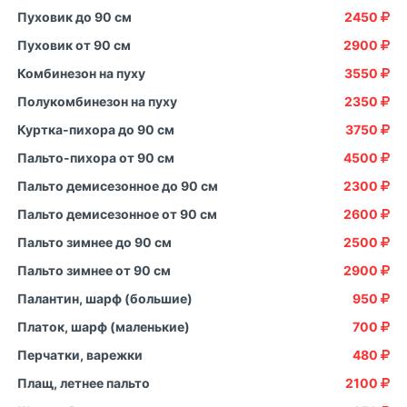
Пуховик до 90 см
2450
Пуховик от 90 см
2900
Комбинезон на пуху
3550
Полукомбинезон на пуху
2350
Куртка-пихора до 90 см
3750
Пальто-пихора от 90 см
4500
Пальто демисезонное до 90 см
2300
Пальто демисезонное от 90 см
2600
Пальто зимнее до 90 см
2500
Пальто зимнее от 90 см
2900
Палантин, шарф (большие)
950
Платок, шарф (маленькие)
700
Перчатки, варежки
480
Плащ, летнее пальто
2100